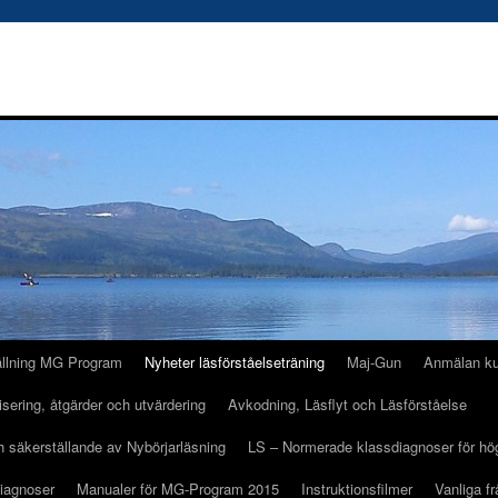
ällning MG Program
Nyheter läsförståelseträning
Maj-Gun
Anmälan k
isering, åtgärder och utvärdering
Avkodning, Läsflyt och Läsförståelse
ch säkerställande av Nybörjarläsning
LS – Normerade klassdiagnoser för hö
Diagnoser
Manualer för MG-Program 2015
Instruktionsfilmer
Vanliga fr