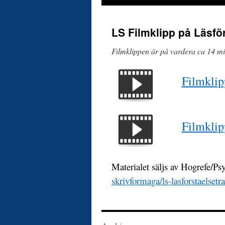
LS Filmklipp på Läsfö
Filmklippen är på vardera ca 14 m
Filmkli
Filmklip
Materialet säljs av Hogrefe/Ps
skrivformaga/ls-lasforstaelsetr