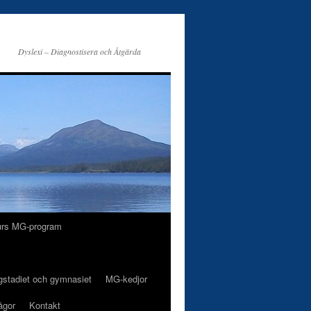
Dyslexi – Diagnostisera och Åtgärda
urs MG-program
gstadiet och gymnasiet
MG-kedjor
ågor
Kontakt