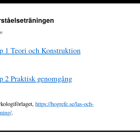
rståelseträningen
in
pp 1
Teori och Konstruktion
p 2 Praktisk genomgång
ykologiförlaget,
https://hogrefe.se/las-och-
aning/
.