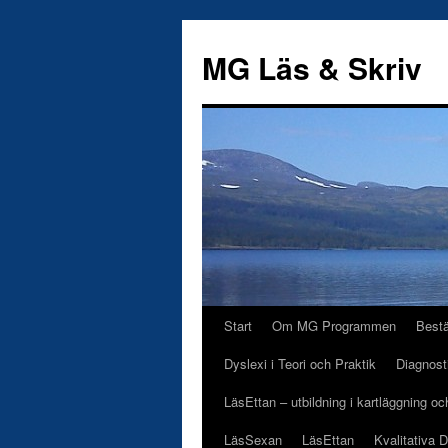
Hoppa
till
MG Läs & Skriv
innehåll
Start
Om MG Programmen
Best
Dyslexi i Teori och Praktik
Diagnost
LäsEttan – utbildning i kartläggning o
LäsSexan
LäsEttan
Kvalitativa 