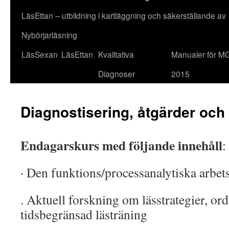
LäsEttan – utbildning i kartläggning och säkerställande av
Nybörjarläsning
LäsSexan
LäsEttan
Kvalitativa
Manualer för M
Diagnoser
2015
Diagnostisering, åtgärder och
Endagarskurs med följande innehåll
:
· Den funktions/processanalytiska arbet
. Aktuell forskning om lässtrategier, o
tidsbegränsad lästräning