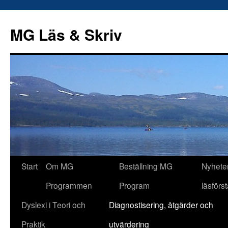
Hoppa
till
MG Läs & Skriv
innehåll
Start
Om MG
Beställning MG
Nyhete
Programmen
Program
läsförs
Dyslexi i Teori och
Diagnostisering, åtgärder och
Praktik
utvärdering