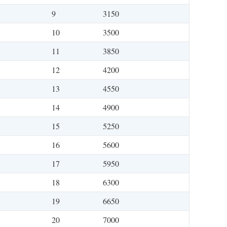
9
3150
10
3500
11
3850
12
4200
13
4550
14
4900
15
5250
16
5600
17
5950
18
6300
19
6650
20
7000