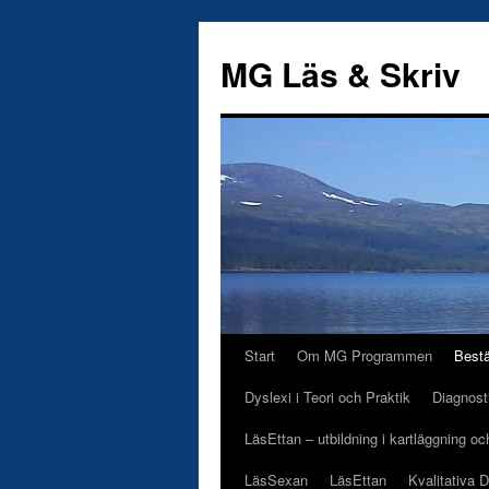
Hoppa
till
MG Läs & Skriv
innehåll
Start
Om MG Programmen
Best
Dyslexi i Teori och Praktik
Diagnost
LäsEttan – utbildning i kartläggning o
LäsSexan
LäsEttan
Kvalitativa 