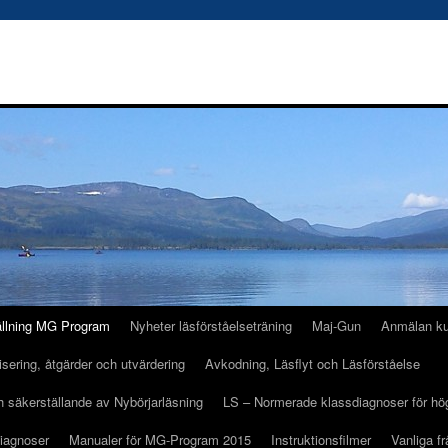
ällning MG Program
Nyheter läsförståelseträning
Maj-Gun
Anmälan k
isering, åtgärder och utvärdering
Avkodning, Läsflyt och Läsförståelse
ch säkerställande av Nybörjarläsning
LS – Normerade klassdiagnoser för hö
Diagnoser
Manualer för MG-Program 2015
Instruktionsfilmer
Vanliga fr