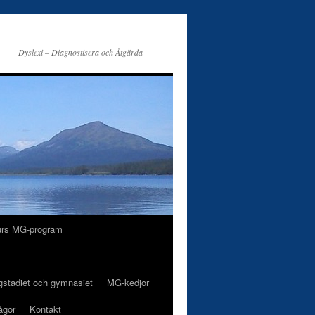
Dyslexi – Diagnostisera och Åtgärda
urs MG-program
gstadiet och gymnasiet
MG-kedjor
ågor
Kontakt