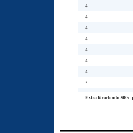
4
4
4
4
4
4
4
5
Extra lärarkonto 500:- 