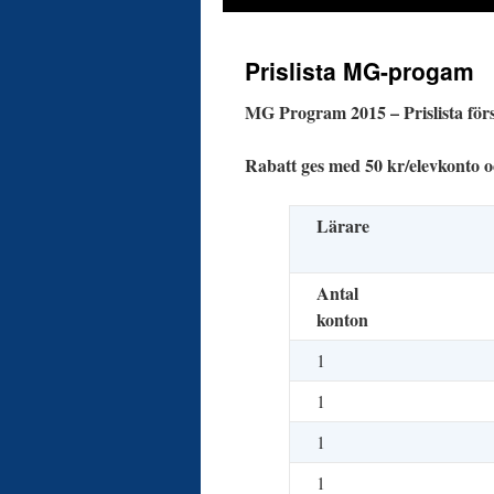
Prislista MG-progam
MG Program 2015 – Prislista förs
Rabatt ges med 50 kr/elevkonto oc
Lärare
Antal
konton
1
1
1
1