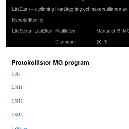
LäsEttan – utbildning i kartläggning och säkerställande av
Nybörjarläsning
LäsSexan
LäsEttan
Kvalitativa
Manualer för M
Diagnoser
2015
Protokollistor MG program
LSL
LSH1
LSH2
LSH3
LSRime1