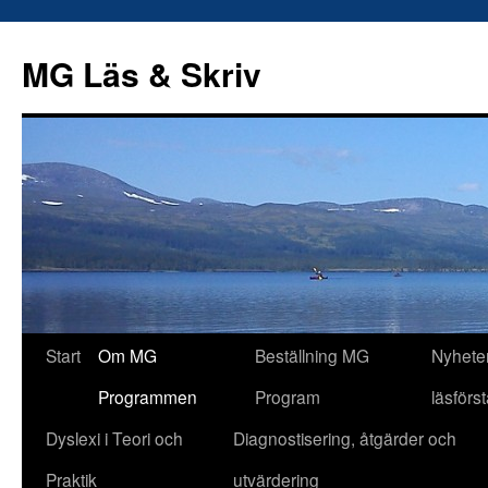
Hoppa
till
MG Läs & Skriv
innehåll
Start
Om MG
Beställning MG
Nyhete
Programmen
Program
läsförs
Dyslexi i Teori och
Diagnostisering, åtgärder och
Praktik
utvärdering