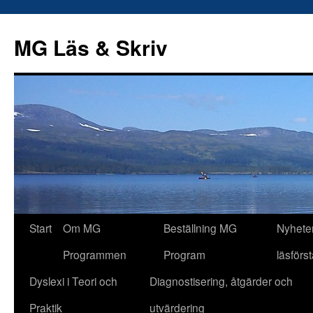
Hoppa
till
MG Läs & Skriv
innehåll
Start
Om MG
Beställning MG
Nyhete
Programmen
Program
läsförs
Dyslexi i Teori och
Diagnostisering, åtgärder och
Praktik
utvärdering