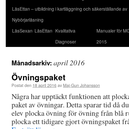
LäsEttan – utbildning i kartläggning och säkerställande av
Nybörjarläsning
LäsSexan
LäsEttan
Kvalitativa
Manualer för M
Diagnoser
2015
april 2016
Månadsarkiv:
Övningspaket
Postat den
18 april 2016
av
Maj-Gun Johansson
Några har upptäckt funktionen att plocka 
paket av övningar. Detta sparar tid då du is
elev plocka övning för övning från blå ru
plocka ett tidigare gjort övningspaket 