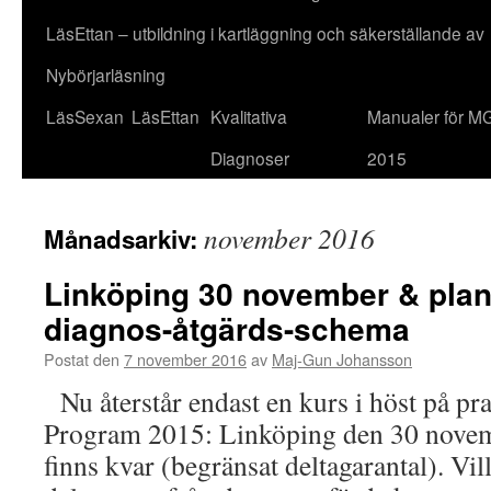
LäsEttan – utbildning i kartläggning och säkerställande av
Nybörjarläsning
LäsSexan
LäsEttan
Kvalitativa
Manualer för M
Diagnoser
2015
november 2016
Månadsarkiv:
Linköping 30 november & plan
diagnos-åtgärds-schema
Postat den
7 november 2016
av
Maj-Gun Johansson
Nu återstår endast en kurs i höst på p
Program 2015: Linköping den 30 novem
finns kvar (begränsat deltagarantal). Vil