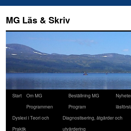
Hoppa
till
MG Läs & Skriv
innehåll
Start
Om MG
Beställning MG
Nyhete
Programmen
Program
läsförs
Dyslexi i Teori och
Diagnostisering, åtgärder och
Praktik
utvärdering