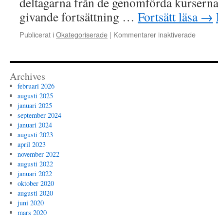
deltagarna från de genomförda kurserna
givande fortsättning …
Fortsätt läsa
→
för
Publicerat i
Okategoriserade
|
Kommentarer inaktiverade
Linköp
30
novem
&
Archives
planeri
februari 2026
av
augusti 2025
diagno
januari 2025
åtgärds
september 2024
schem
januari 2024
augusti 2023
april 2023
november 2022
augusti 2022
januari 2022
oktober 2020
augusti 2020
juni 2020
mars 2020