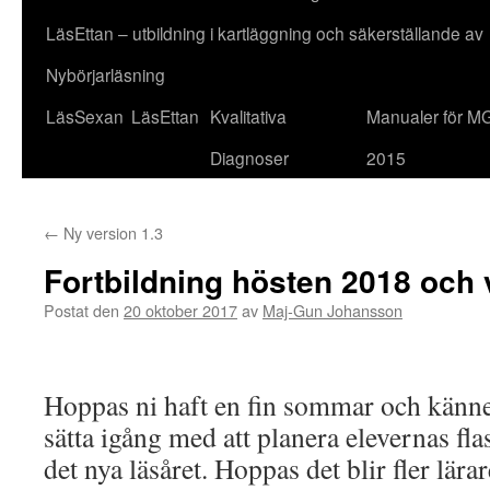
LäsEttan – utbildning i kartläggning och säkerställande av
Nybörjarläsning
LäsSexan
LäsEttan
Kvalitativa
Manualer för M
Diagnoser
2015
←
Ny version 1.3
Fortbildning hösten 2018 och
Postat den
20 oktober 2017
av
Maj-Gun Johansson
Hoppas ni haft en fin sommar och känner
sätta igång med att planera elevernas fla
det nya läsåret. Hoppas det blir fler lär