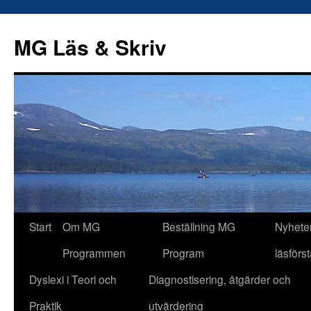
Hoppa
till
MG Läs & Skriv
innehåll
Start
Om MG
Beställning MG
Nyhete
Programmen
Program
läsförs
Dyslexi i Teori och
Diagnostisering, åtgärder och
Praktik
utvärdering